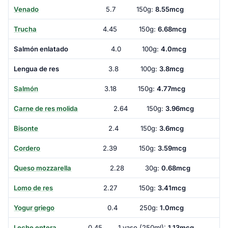
Venado
5.7
150g:
8.55mcg
Trucha
4.45
150g:
6.68mcg
Salmón enlatado
4.0
100g:
4.0mcg
Lengua de res
3.8
100g:
3.8mcg
Salmón
3.18
150g:
4.77mcg
Carne de res molida
2.64
150g:
3.96mcg
Bisonte
2.4
150g:
3.6mcg
Cordero
2.39
150g:
3.59mcg
Queso mozzarella
2.28
30g:
0.68mcg
Lomo de res
2.27
150g:
3.41mcg
Yogur griego
0.4
250g:
1.0mcg
Leche entera
0.45
1 vaso (250ml):
1.13mcg