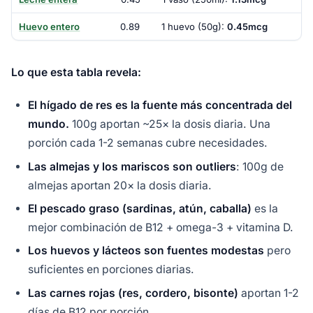
Huevo entero
0.89
1 huevo (50g):
0.45mcg
Lo que esta tabla revela:
El hígado de res es la fuente más concentrada del
mundo.
100g aportan ~25× la dosis diaria. Una
porción cada 1-2 semanas cubre necesidades.
Las almejas y los mariscos son outliers
: 100g de
almejas aportan 20× la dosis diaria.
El pescado graso (sardinas, atún, caballa)
es la
mejor combinación de B12 + omega-3 + vitamina D.
Los huevos y lácteos son fuentes modestas
pero
suficientes en porciones diarias.
Las carnes rojas (res, cordero, bisonte)
aportan 1-2
días de B12 por porción.