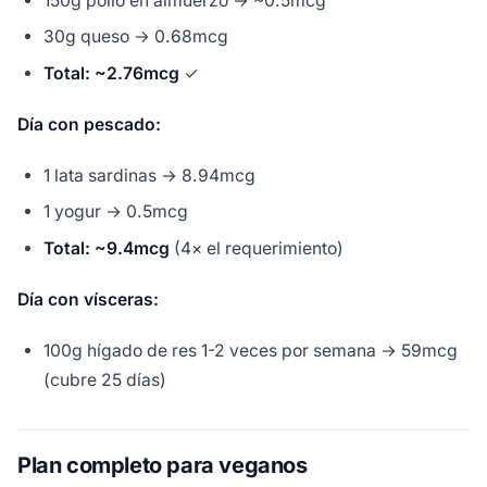
150g pollo en almuerzo → ~0.5mcg
30g queso → 0.68mcg
Total: ~2.76mcg
✓
Día con pescado:
1 lata sardinas → 8.94mcg
1 yogur → 0.5mcg
Total: ~9.4mcg
(4× el requerimiento)
Día con vísceras:
100g hígado de res 1-2 veces por semana → 59mcg
(cubre 25 días)
Plan completo para veganos