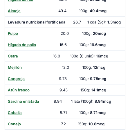
Almeja
49.4
100g:
49.4mcg
Levadura nutricional fortificada
26.7
1 cda (5g):
1.3mcg
Pulpo
20.0
100g:
20mcg
Hígado de pollo
16.6
100g:
16.6mcg
Ostra
16.0
100g (6 unid):
16mcg
Mejillón
12.0
100g:
12mcg
Cangrejo
9.78
100g:
9.78mcg
Atún fresco
9.43
150g:
14.1mcg
Sardina enlatada
8.94
1 lata (100g):
8.94mcg
Caballa
8.71
100g:
8.71mcg
Conejo
7.2
150g:
10.8mcg