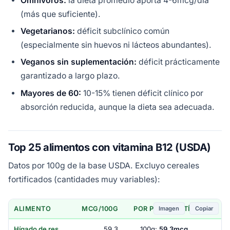
Omnívoros:
la dieta promedio aporta 4-6mcg/día
(más que suficiente).
Vegetarianos:
déficit subclínico común
(especialmente sin huevos ni lácteos abundantes).
Veganos sin suplementación:
déficit prácticamente
garantizado a largo plazo.
Mayores de 60:
10-15% tienen déficit clínico por
absorción reducida, aunque la dieta sea adecuada.
Top 25 alimentos con vitamina B12 (USDA)
Datos por 100g de la base USDA. Excluyo cereales
fortificados (cantidades muy variables):
Imagen
Copiar
ALIMENTO
MCG/100G
POR PORCIÓN TÍPICA
Hígado de res
59.3
100g:
59.3mcg