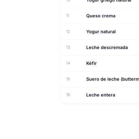
Queso crema
11
Yogur natural
12
Leche descremada
13
Kéfir
14
Suero de leche (butterm
15
Leche entera
16