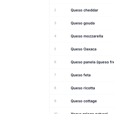
Queso cheddar
2
Queso gouda
3
Queso mozzarella
4
Queso Oaxaca
5
Queso panela (queso fr
6
Queso feta
7
Queso ricotta
8
Queso cottage
9
Yogur griego natural
10