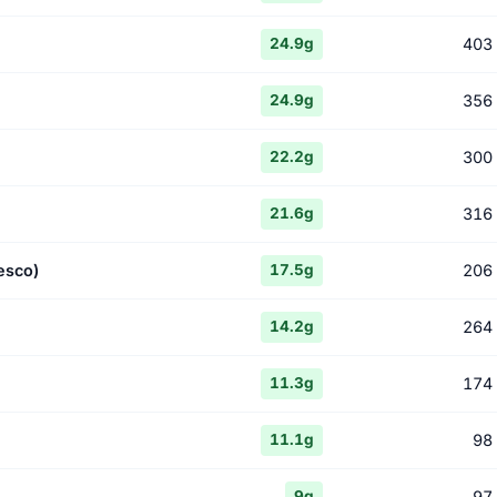
403
24.9g
356
24.9g
300
22.2g
316
21.6g
esco)
206
17.5g
264
14.2g
174
11.3g
98
11.1g
97
9g