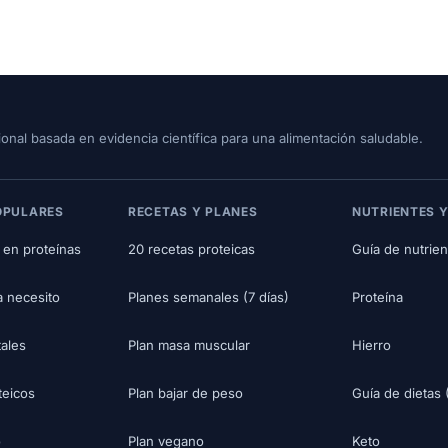
ional basada en evidencia científica para una alimentación saludable.
OPULARES
RECETAS Y PLANES
NUTRIENTES Y
 en proteínas
20 recetas proteicas
Guía de nutrien
a necesito
Planes semanales (7 días)
Proteína
tales
Plan masa muscular
Hierro
teicos
Plan bajar de peso
Guía de dietas 
o
Plan vegano
Keto