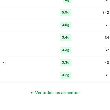
342
5.9g
61
3.5g
34
3.4g
67
3.3g
ilk)
40
3.3g
61
3.2g
← Ver todos los alimentos