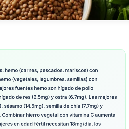
mas: hemo (carnes, pescados, mariscos) con
hemo (vegetales, legumbres, semillas) con
jores fuentes hemo son hígado de pollo
hígado de res (6.5mg) y ostra (6.7mg). Las mejores
, sésamo (14.5mg), semilla de chía (7.7mg) y
. Combinar hierro vegetal con vitamina C aumenta
eres en edad fértil necesitan 18mg/día, los