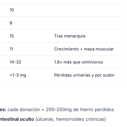
10
8
15
Tras menarquia
11
Crecimiento + masa muscular
14-32
1.8× más que omnívoros
+1-3 mg
Pérdidas urinarias y por sudor
es:
cada donación = 200-250mg de hierro perdidos
testinal oculto
(úlceras, hemorroides crónicas)