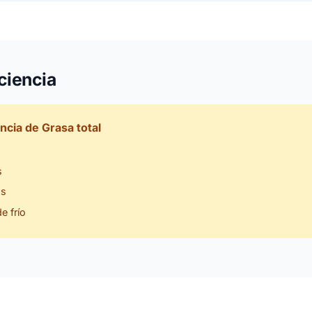
ciencia
ncia de Grasa total
s
as
e frío