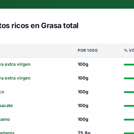
os ricos en Grasa total
POR 100G
% V
va extra virgen
100g
va extra virgen
100g
co
100g
uacate
100g
ésamo
100g
adamia
75.8g