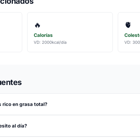
acionados
🔥
🫀
Calorías
Colest
VD: 2000kcal/día
VD: 300
uentes
 rico en grasa total?
sito al día?