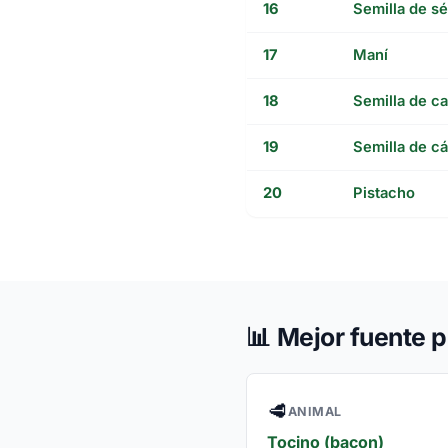
16
Semilla de s
17
Maní
18
Semilla de ca
19
Semilla de c
20
Pistacho
📊
Mejor fuente p
🥩
ANIMAL
Tocino (bacon)