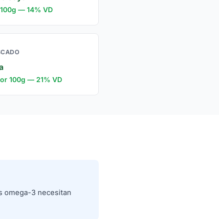
 100g — 14% VD
SCADO
a
por 100g — 21% VD
os omega-3 necesitan