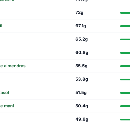
72g
il
67.1g
65.2g
60.8g
de almendras
55.5g
53.8g
rasol
51.5g
de maní
50.4g
49.9g