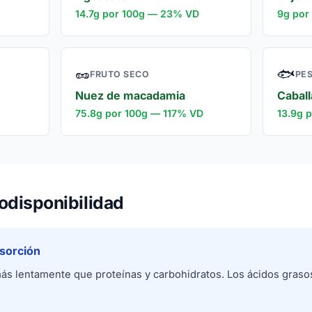
14.7g por 100g — 23% VD
9g por
🥜
🐟
FRUTO SECO
PE
Nuez de macadamia
Caball
75.8g por 100g — 117% VD
13.9g 
odisponibilidad
sorción
más lentamente que proteínas y carbohidratos. Los ácidos gras