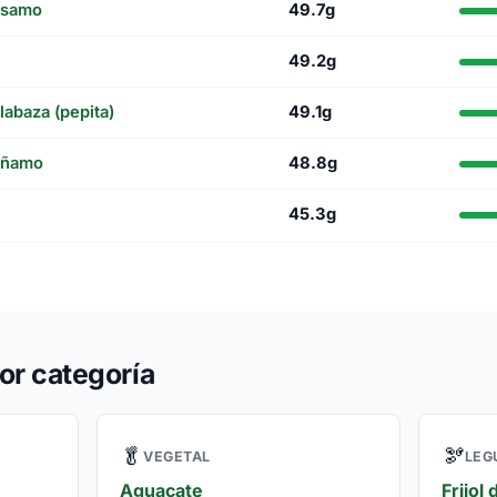
ésamo
49.7g
49.2g
labaza (pepita)
49.1g
áñamo
48.8g
45.3g
or categoría
🥬
🫘
VEGETAL
LEG
Aguacate
Frijol