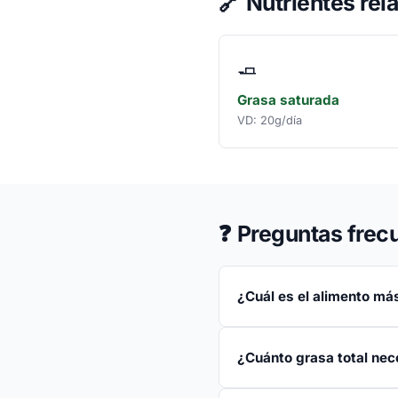
🔗
Nutrientes rel
🧈
Grasa saturada
VD: 20g/día
❓
Preguntas frec
¿Cuál es el alimento más
¿Cuánto grasa total nece