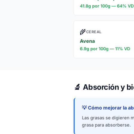
41.8g por 100g — 64% VD
🌾
CEREAL
Avena
6.9g por 100g — 11% VD
🔬
Absorción y bi
💡 Cómo mejorar la ab
Las grasas se digieren 
grasa para absorberse.