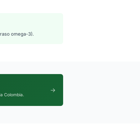
graso omega-3).
→
da Colombia.