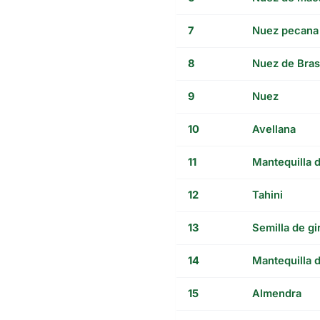
7
Nuez pecana
8
Nuez de Bras
9
Nuez
10
Avellana
11
Mantequilla 
12
Tahini
13
Semilla de gi
14
Mantequilla 
15
Almendra