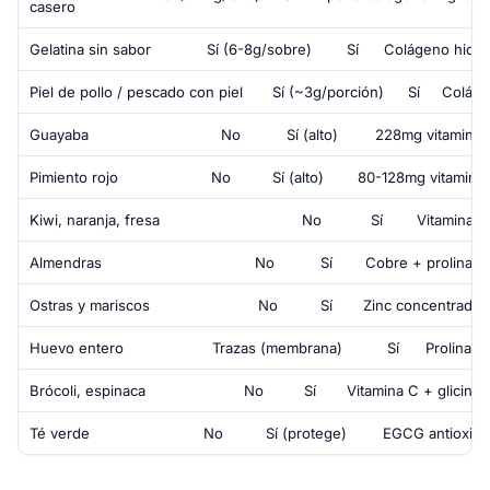
casero
Gelatina sin sabor
Sí (6-8g/sobre)
Sí
Colágeno hidro
Piel de pollo / pescado con piel
Sí (~3g/porción)
Sí
Coláge
Guayaba
No
Sí (alto)
228mg vitamina 
Pimiento rojo
No
Sí (alto)
80-128mg vitamina
Kiwi, naranja, fresa
No
Sí
Vitamina C
Almendras
No
Sí
Cobre + prolina
Ostras y mariscos
No
Sí
Zinc concentrado
Huevo entero
Trazas (membrana)
Sí
Prolina + 
Brócoli, espinaca
No
Sí
Vitamina C + glicina
Té verde
No
Sí (protege)
EGCG antioxida