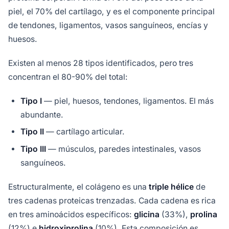
piel, el 70% del cartílago, y es el componente principal
de tendones, ligamentos, vasos sanguíneos, encías y
huesos.
Existen al menos 28 tipos identificados, pero tres
concentran el 80-90% del total:
Tipo I
— piel, huesos, tendones, ligamentos. El más
abundante.
Tipo II
— cartílago articular.
Tipo III
— músculos, paredes intestinales, vasos
sanguíneos.
Estructuralmente, el colágeno es una
triple hélice
de
tres cadenas proteicas trenzadas. Cada cadena es rica
en tres aminoácidos específicos:
glicina
(33%),
prolina
(12%) e
hidroxiprolina
(10%). Esta composición es