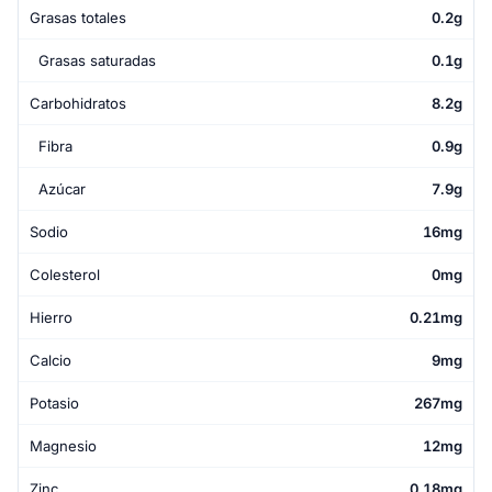
Grasas totales
0.2g
Grasas saturadas
0.1g
Carbohidratos
8.2g
Fibra
0.9g
Azúcar
7.9g
Sodio
16mg
Colesterol
0mg
Hierro
0.21mg
Calcio
9mg
Potasio
267mg
Magnesio
12mg
Zinc
0.18mg