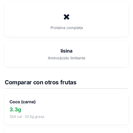
✗
Proteína completa
lisina
Aminoácido limitante
Comparar con otros frutas
Coco (carne)
3.3g
354 cal · 33.5g grasa