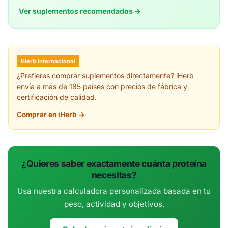
Ver suplementos recomendados →
iHerb Internacional
¿Prefieres comprar suplementos directamente? iHerb
envía a más de 185 países con precios de fábrica y
certificación de calidad.
Comprar en iHerb →
¿Quieres saber exactamente cuánta proteína
necesitas?
Usa nuestra calculadora personalizada basada en tu
peso, actividad y objetivos.