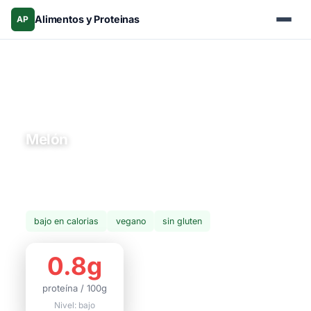
Alimentos y Proteinas
AP
Inicio
›
Alimentos
›
Frutas
› Melón
Frutas
Melón
El melón cantaloupe es rico en vitamina A y C con muy
pocas calorías. Ideal para hidratación en climas
calientes.
bajo en calorias
vegano
sin gluten
0.8g
proteína / 100g
Nivel: bajo