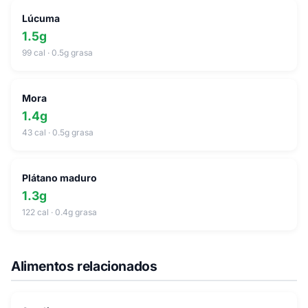
Lúcuma
1.5g
99 cal · 0.5g grasa
Mora
1.4g
43 cal · 0.5g grasa
Plátano maduro
1.3g
122 cal · 0.4g grasa
Alimentos relacionados