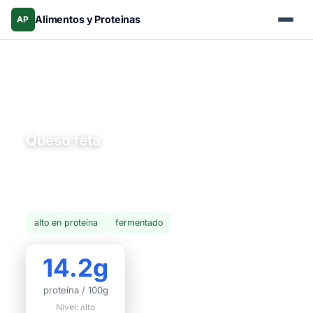
Alimentos y Proteinas
AP
Inicio
›
Alimentos
›
Lácteos
› Queso feta
Lácteos
Queso feta
El queso feta es un queso de oveja griego salado y
desmenuzable, rico en calcio y probióticos por su
proceso de maduración en salmuera.
alto en proteina
fermentado
14.2g
proteína / 100g
Nivel: alto