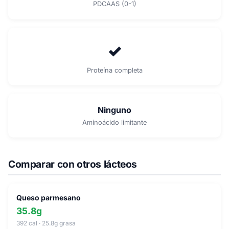
PDCAAS (0-1)
✓
Proteína completa
Ninguno
Aminoácido limitante
Comparar con otros lácteos
Queso parmesano
35.8g
392 cal · 25.8g grasa