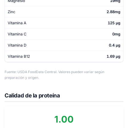
Magnesio
19mg
Zinc
2.88mg
Vitamina A
125 µg
Vitamina C
0mg
Vitamina D
0.4 µg
Vitamina B12
1.69 µg
Fuente: USDA FoodData Central. Valores pueden variar según
preparación y origen.
Calidad de la proteína
1.00