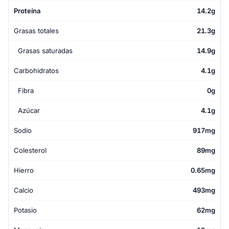
Proteína
14.2g
Grasas totales
21.3g
Grasas saturadas
14.9g
Carbohidratos
4.1g
Fibra
0g
Azúcar
4.1g
Sodio
917mg
Colesterol
89mg
Hierro
0.65mg
Calcio
493mg
Potasio
62mg