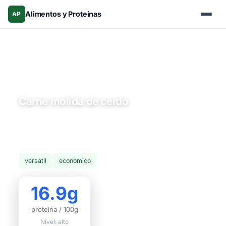
Alimentos y Proteinas
AP
Inicio
›
Alimentos
›
Carnes y aves
› Carne molida de cerdo
Carnes y aves
Carne molida de cerdo
La carne molida de cerdo es ideal para albóndigas,
wonton, dumplings y mezclas con carne de res. Aporta
más sabor por su contenido graso.
versatil
economico
16.9g
proteína / 100g
Nivel: alto