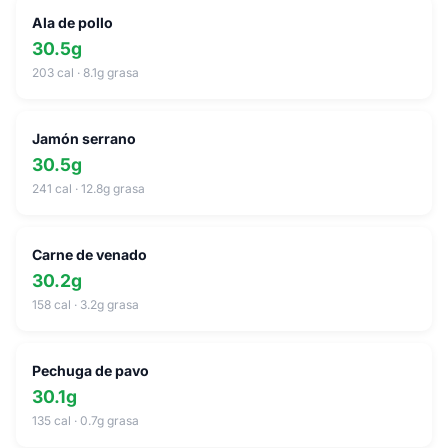
Ala de pollo
30.5g
203 cal · 8.1g grasa
Jamón serrano
30.5g
241 cal · 12.8g grasa
Carne de venado
30.2g
158 cal · 3.2g grasa
Pechuga de pavo
30.1g
135 cal · 0.7g grasa