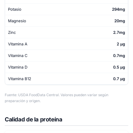
Potasio
294mg
Magnesio
20mg
Zinc
2.7mg
Vitamina A
2 µg
Vitamina C
0.7mg
Vitamina D
0.5 µg
Vitamina B12
0.7 µg
Fuente: USDA FoodData Central. Valores pueden variar según
preparación y origen.
Calidad de la proteína