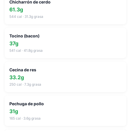
Chicharrón de cerdo
61.3g
544 cal · 31.3g grasa
Tocino (bacon)
37g
541 cal · 41.8g grasa
Cecina de res
33.2g
250 cal · 7.3g grasa
Pechuga de pollo
31g
165 cal · 3.6g grasa