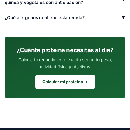
quinoa y vegetales con anticipación?
proteína (47%), 128 de grasa y 80 de carbohidratos.
Sí. Ensalada Templada de Pollo con Quinoa y Vegetales se
¿Qué alérgenos contiene esta receta?
▼
conserva bien en refrigerador por 3-4 días en recipiente
hermético. Para recalentar, usa microondas 2-3 minutos o
Esta receta no contiene los alérgenos más comunes (gluten,
sartén a fuego medio.
lácteos, huevo, frutos secos, soya, mariscos). Sin embargo,
verifica siempre las etiquetas de tus ingredientes.
¿Cuánta proteína necesitas al día?
Calcula tu requerimiento exacto según tu peso,
actividad física y objetivos.
Calcular mi proteína →