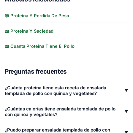
📖 Proteina Y Perdida De Peso
📖 Proteina Y Saciedad
📖 Cuanta Proteina Tiene El Pollo
Preguntas frecuentes
¿Cuánta proteína tiene esta receta de ensalada
▼
templada de pollo con quinoa y vegetales?
Cada porción de ensalada templada de pollo con quinoa y
¿Cuántas calorías tiene ensalada templada de pollo
vegetales aporta 45.6g de proteína. La receta completa (1
▼
con quinoa y vegetales?
porción) contiene 45.6g de proteína total, proveniente de
Una porción de ensalada templada de pollo con quinoa y
pechuga de pollo.
¿Puedo preparar ensalada templada de pollo con
vegetales tiene 388 calorías. De estas, 182 provienen de
▼