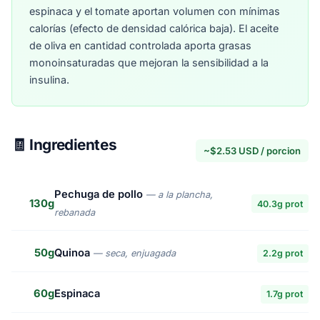
espinaca y el tomate aportan volumen con mínimas
calorías (efecto de densidad calórica baja). El aceite
de oliva en cantidad controlada aporta grasas
monoinsaturadas que mejoran la sensibilidad a la
insulina.
🧾 Ingredientes
~$2.53 USD / porcion
Pechuga de pollo
— a la plancha,
130g
40.3g prot
rebanada
50g
Quinoa
— seca, enjuagada
2.2g prot
60g
Espinaca
1.7g prot