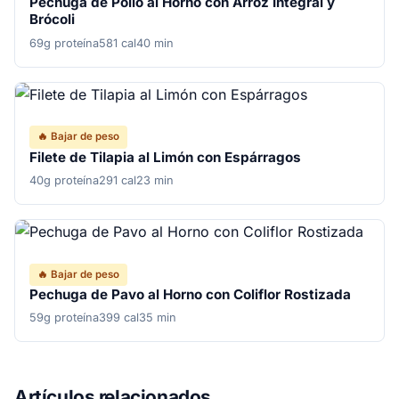
Pechuga de Pollo al Horno con Arroz Integral y
Brócoli
69g proteína
581 cal
40 min
🔥 Bajar de peso
Filete de Tilapia al Limón con Espárragos
40g proteína
291 cal
23 min
🔥 Bajar de peso
Pechuga de Pavo al Horno con Coliflor Rostizada
59g proteína
399 cal
35 min
Artículos relacionados