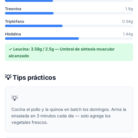
Treonina
1.9g
Triptófano
0.54g
Histidina
1.44g
✓ Leucina: 3.58g / 2.5g — Umbral de síntesis muscular
alcanzado
💡 Tips prácticos
💡
Cocina el pollo y la quinoa en batch los domingos. Arma la
ensalada en 3 minutos cada día — solo agrega los
vegetales frescos.