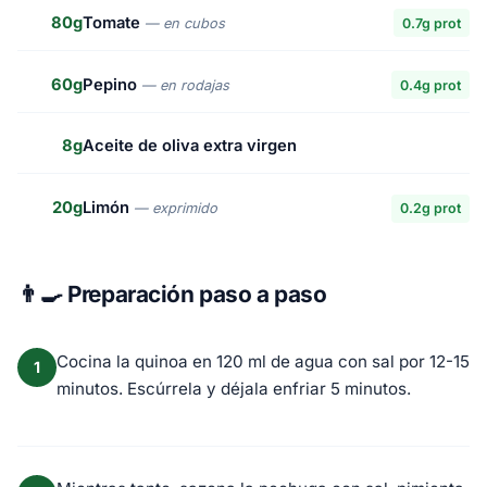
80g
Tomate
— en cubos
0.7g prot
60g
Pepino
— en rodajas
0.4g prot
8g
Aceite de oliva extra virgen
20g
Limón
— exprimido
0.2g prot
👨‍🍳 Preparación paso a paso
Cocina la quinoa en 120 ml de agua con sal por 12-15
1
minutos. Escúrrela y déjala enfriar 5 minutos.