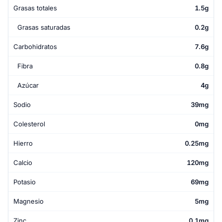
Grasas totales
1.5g
Grasas saturadas
0.2g
Carbohidratos
7.6g
Fibra
0.8g
Azúcar
4g
Sodio
39mg
Colesterol
0mg
Hierro
0.25mg
Calcio
120mg
Potasio
69mg
Magnesio
5mg
Zinc
0.1mg