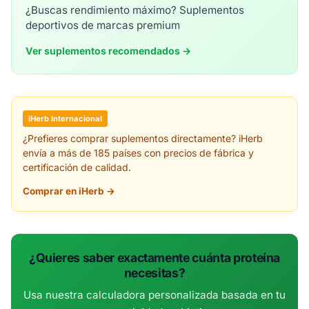
¿Buscas rendimiento máximo? Suplementos
deportivos de marcas premium
Ver suplementos recomendados →
iHerb Internacional
¿Prefieres comprar suplementos directamente? iHerb
envía a más de 185 países con precios de fábrica y
certificación de calidad.
Comprar en iHerb →
¿Quieres saber exactamente cuánta proteína
necesitas?
Usa nuestra calculadora personalizada basada en tu