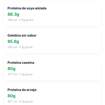
Proteína de soya aislada
88.3g
338 cal · 0.5g grasa
Gelatina sin sabor
85.6g
335 cal · 0.1g grasa
Proteína caseína
80g
370 cal · 1.7g grasa
Proteína de arveja
80g
367 cal · 6.7g grasa