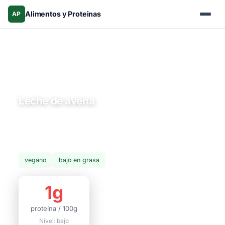
Alimentos y Proteinas
AP
Inicio
›
Alimentos
›
Procesados y alternativas
› Leche de avena
Procesados y alternativas
Leche de avena
La leche de avena es la leche vegetal más popular para
baristas por su cremosidad natural. Generalmente
fortificada con calcio y vitamina D.
vegano
bajo en grasa
1g
proteína / 100g
Nivel: bajo