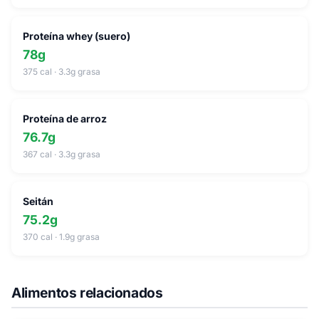
Proteína whey (suero)
78g
375 cal · 3.3g grasa
Proteína de arroz
76.7g
367 cal · 3.3g grasa
Seitán
75.2g
370 cal · 1.9g grasa
Alimentos relacionados