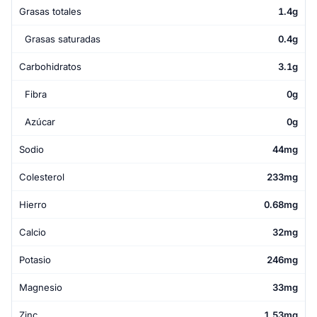
Grasas totales
1.4g
Grasas saturadas
0.4g
Carbohidratos
3.1g
Fibra
0g
Azúcar
0g
Sodio
44mg
Colesterol
233mg
Hierro
0.68mg
Calcio
32mg
Potasio
246mg
Magnesio
33mg
Zinc
1.53mg