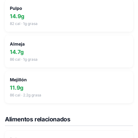
Pulpo
14.9g
82 cal · 1g grasa
Almeja
14.7g
86 cal · 1g grasa
Mejillón
11.9g
86 cal · 2.2g grasa
Alimentos relacionados