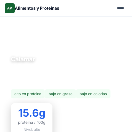
Alimentos y Proteinas
AP
Inicio
›
Alimentos
›
Mariscos
› Calamar
Mariscos
Calamar
El calamar es un molusco versátil y bajo en calorías, rico
en proteína y selenio. Se consume a la plancha, frito
como calamares o en ceviches.
alto en proteina
bajo en grasa
bajo en calorias
15.6g
proteína / 100g
Nivel: alto