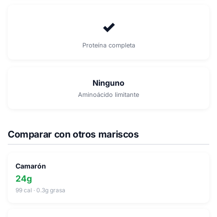
✓
Proteína completa
Ninguno
Aminoácido limitante
Comparar con otros mariscos
Camarón
24g
99 cal · 0.3g grasa