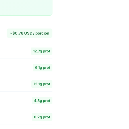
~$0.78 USD / porcion
12.7g prot
6.1g prot
12.1g prot
4.8g prot
0.2g prot