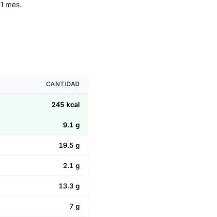
1 mes.
CANTIDAD
245 kcal
9.1 g
19.5 g
2.1 g
13.3 g
7 g