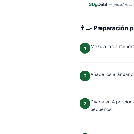
30g
Dátil
— picados en
👨‍🍳 Preparación 
Mezcla las almendra
1
Añade los arándanos
2
Divide en 4 porcion
3
pequeños.