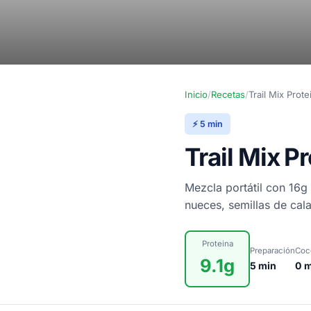
Inicio
/
Recetas
/
Trail Mix Prot
⚡ 5 min
Trail Mix P
Mezcla portátil con 16g
nueces, semillas de cal
Proteina
Preparación
Coc
9.1g
5 min
0 