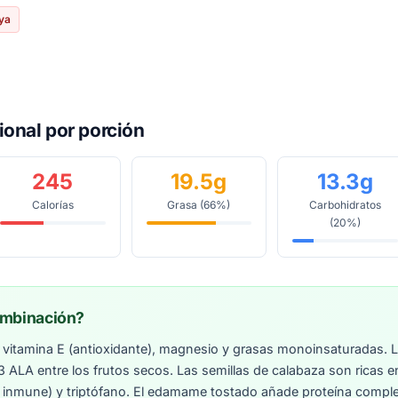
ya
ional por porción
245
19.5g
13.3g
Calorías
Grasa (66%)
Carbohidratos
(20%)
ombinación?
vitamina E (antioxidante), magnesio y grasas monoinsaturadas. L
 ALA entre los frutos secos. Las semillas de calabaza son ricas en
 inmune) y triptófano. El edamame tostado añade proteína compl