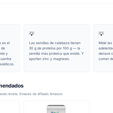
💡
💡
 es el
Las semillas de calabaza tienen
Mide las
g de
30 g de proteína por 100 g — la
adelanta
ente y
semilla más proteica que existe. Y
densos c
cuentra
aportan zinc y magnesio.
comer de
siáticos.
omendados
esta receta. Enlaces de afiliado Amazon.