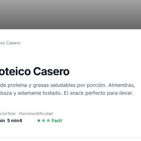
eico Casero
roteico Casero
 de proteína y grasas saludables por porción. Almendras,
abaza y edamame tostado. El snack perfecto para llevar.
ción
Total
Porciones
Dificultad
min
5 min
4
★☆☆ Facil