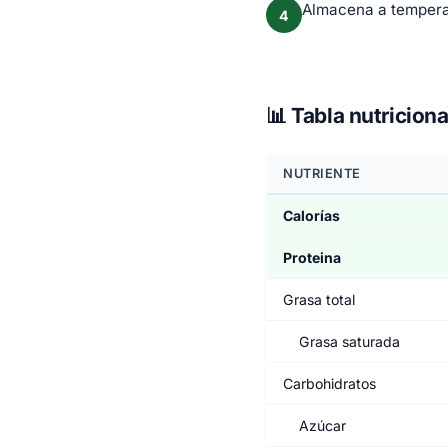
Almacena a temperat
4
📊 Tabla nutricion
NUTRIENTE
Calorías
Proteina
Grasa total
Grasa saturada
Carbohidratos
Azúcar