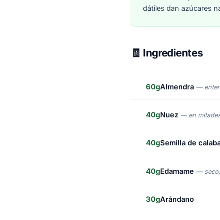
dátiles dan azúcares na
🧾 Ingredientes
60g
Almendra
— enter
40g
Nuez
— en mitade
40g
Semilla de calaba
40g
Edamame
— seco,
30g
Arándano