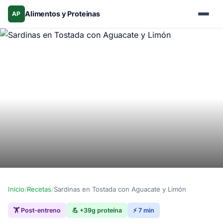
Alimentos y Proteinas
AP
Inicio
/
Recetas
/
Sardinas en Tostada con Aguacate y Limón
🏋️ Post-entreno
💪 +39g proteína
⚡ 7 min