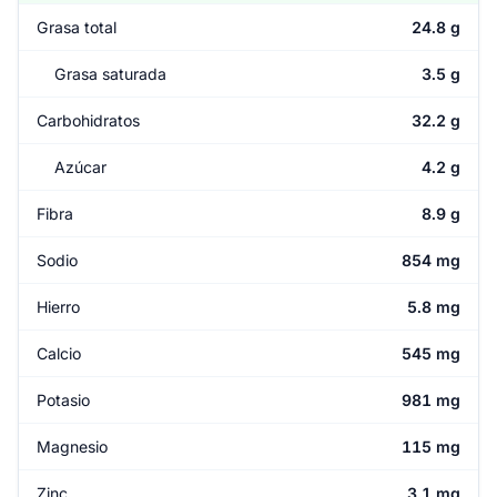
Grasa total
24.8 g
Grasa saturada
3.5 g
Carbohidratos
32.2 g
Azúcar
4.2 g
Fibra
8.9 g
Sodio
854 mg
Hierro
5.8 mg
Calcio
545 mg
Potasio
981 mg
Magnesio
115 mg
Zinc
3.1 mg