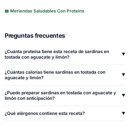
📖 Meriendas Saludables Con Proteina
Preguntas frecuentes
¿Cuánta proteína tiene esta receta de sardinas en
▼
tostada con aguacate y limón?
Cada porción de sardinas en tostada con aguacate y limón
¿Cuántas calorías tiene sardinas en tostada con
aporta 38.9g de proteína. La receta completa (1 porción)
▼
aguacate y limón?
contiene 38.9g de proteína total, proveniente de sardina
Una porción de sardinas en tostada con aguacate y limón
enlatada en aceite, pan integral, pimienta negra.
¿Puedo preparar sardinas en tostada con aguacate y
tiene 502 calorías. De estas, 156 provienen de proteína
▼
limón con anticipación?
(31%), 223 de grasa y 129 de carbohidratos.
Sí. Sardinas en Tostada con Aguacate y Limón se conserva
¿Qué alérgenos contiene esta receta?
▼
bien en refrigerador por 3-4 días en recipiente hermético.
Para recalentar, usa microondas 2-3 minutos o sartén a
Esta receta contiene pescado, gluten. Si tienes alergia a
fuego medio.