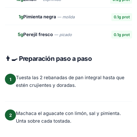
1g
Pimienta negra
— molida
0.1g prot
5g
Perejil fresco
— picado
0.1g prot
👨‍🍳 Preparación paso a paso
Tuesta las 2 rebanadas de pan integral hasta que
1
estén crujientes y doradas.
Machaca el aguacate con limón, sal y pimienta.
2
Unta sobre cada tostada.