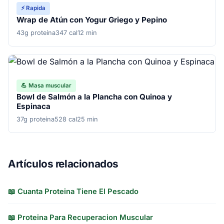
⚡ Rapida
Wrap de Atún con Yogur Griego y Pepino
43g proteína
347 cal
12 min
💪 Masa muscular
Bowl de Salmón a la Plancha con Quinoa y
Espinaca
37g proteína
528 cal
25 min
Artículos relacionados
📖 Cuanta Proteina Tiene El Pescado
📖 Proteina Para Recuperacion Muscular