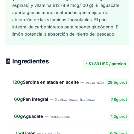
espinas) y vitamina B12 (8.9 mcg/100 g). El aguacate
aporta grasas monoinsaturadas que mejoran la
absorción de las vitaminas liposolubles. El pan
integral da carbohidratos para reponer glucógeno. El
limón potencia la absorción del hierro del pescado.
🧾 Ingredientes
~$1.83 USD / porcion
120g
Sardina enlatada en aceite
— escurridas
29.5g prot
60g
Pan integral
— 2 rebanadas, tostadas
7.8g prot
60g
Aguacate
— machacado
1.2g prot
15g
Limón
— exprimido
0.2g prot