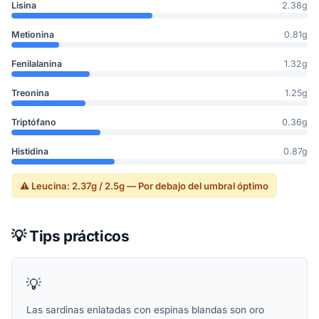
Lisina
2.38g
Metionina
0.81g
Fenilalanina
1.32g
Treonina
1.25g
Triptófano
0.36g
Histidina
0.87g
⚠ Leucina: 2.37g / 2.5g — Por debajo del umbral óptimo
💡 Tips prácticos
💡
Las sardinas enlatadas con espinas blandas son oro