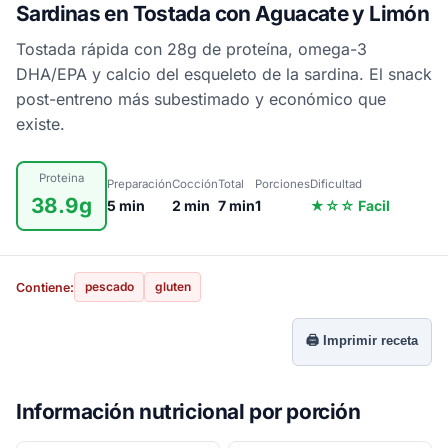
Sardinas en Tostada con Aguacate y Limón
Tostada rápida con 28g de proteína, omega-3
DHA/EPA y calcio del esqueleto de la sardina. El snack
post-entreno más subestimado y económico que
existe.
Proteina
Preparación
Cocción
Total
Porciones
Dificultad
38.9g
5 min
2 min
7 min
1
★☆☆ Facil
pescado
gluten
Contiene:
🖨️ Imprimir receta
Información nutricional por porción