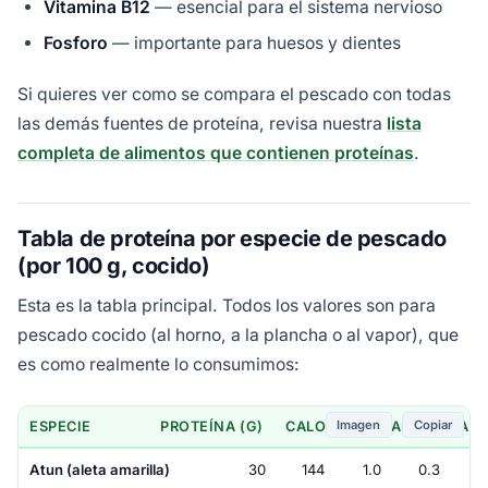
Vitamina B12
— esencial para el sistema nervioso
Fosforo
— importante para huesos y dientes
Si quieres ver como se compara el pescado con todas
las demás fuentes de proteína, revisa nuestra
lista
completa de alimentos que contienen proteínas
.
Tabla de proteína por especie de pescado
(por 100 g, cocido)
Esta es la tabla principal. Todos los valores son para
pescado cocido (al horno, a la plancha o al vapor), que
es como realmente lo consumimos:
Imagen
Copiar
ESPECIE
PROTEÍNA (G)
CALORÍAS (KCAL)
GRASA
Atun (aleta amarilla)
30
144
1.0
0.3