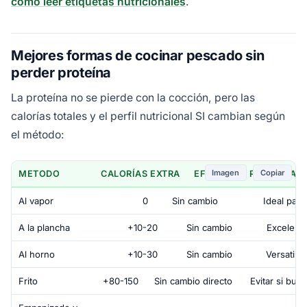
como leer etiquetas nutricionales
.
Mejores formas de cocinar pescado sin
perder proteína
La proteína no se pierde con la cocción, pero las
calorías totales y el perfil nutricional SI cambian según
el método:
Imagen
Copiar
METODO
CALORÍAS EXTRA
EFECTO EN PROTEÍNA
Al vapor
0
Sin cambio
Ideal para
A la plancha
+10-20
Sin cambio
Excelent
Al horno
+10-30
Sin cambio
Versatil y
Frito
+80-150
Sin cambio directo
Evitar si bus