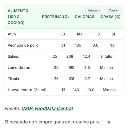
Imagen
Copiar
ALIMENTO
(100 G
PROTEÍNA (G)
CALORÍAS
GRASA (G)
COCIDO)
Atun
30
144
1.0
Si
Pechuga de pollo
31
165
3.6
No
Salmon
25
208
12.4
Si (alto)
Lomo de res
26
190
8.5
Minimo
Tilapia
26
128
2.7
Minimo
Huevo entero (2 und)
13
143
10.0
Minimo
Fuente:
USDA FoodData Central
El pescado no siempre gana en proteína pura — la