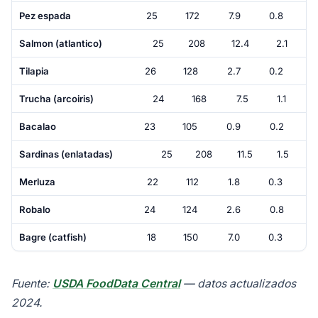
Pez espada
25
172
7.9
0.8
Salmon (atlantico)
25
208
12.4
2.1
Tilapia
26
128
2.7
0.2
Trucha (arcoiris)
24
168
7.5
1.1
Bacalao
23
105
0.9
0.2
Sardinas (enlatadas)
25
208
11.5
1.5
Merluza
22
112
1.8
0.3
Robalo
24
124
2.6
0.8
Bagre (catfish)
18
150
7.0
0.3
Fuente:
USDA FoodData Central
— datos actualizados
2024.