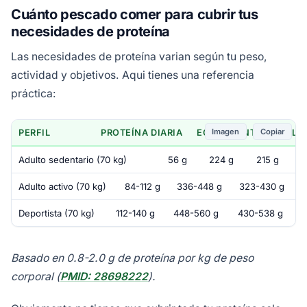
Cuánto pescado comer para cubrir tus
necesidades de proteína
Las necesidades de proteína varian según tu peso,
actividad y objetivos. Aqui tienes una referencia
práctica:
Imagen
Copiar
PERFIL
PROTEÍNA DIARIA
EQUIVALENTE EN SAL
Adulto sedentario (70 kg)
56 g
224 g
215 g
Adulto activo (70 kg)
84-112 g
336-448 g
323-430 g
Deportista (70 kg)
112-140 g
448-560 g
430-538 g
Basado en 0.8-2.0 g de proteína por kg de peso
corporal (
PMID: 28698222
).