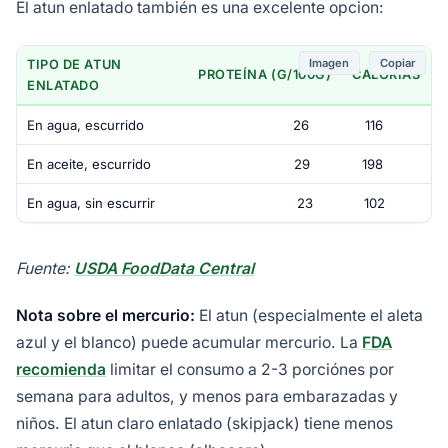
El atun enlatado también es una excelente opcion:
Imagen
Copiar
TIPO DE ATUN
PROTEÍNA (G/100G)
CALORÍAS
ENLATADO
En agua, escurrido
26
116
En aceite, escurrido
29
198
En agua, sin escurrir
23
102
Fuente:
USDA FoodData Central
Nota sobre el mercurio:
El atun (especialmente el aleta
azul y el blanco) puede acumular mercurio. La
FDA
recomienda
limitar el consumo a 2-3 porciónes por
semana para adultos, y menos para embarazadas y
niños. El atun claro enlatado (skipjack) tiene menos