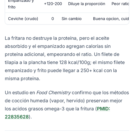
Empanizado y
+120-200
Diluye la proporción
Peor ratio p
frito
Ceviche (crudo)
0
Sin cambio
Buena opcion, cuidar 
La fritara no destruye la proteína, pero el aceite
absorbido y el empanizado agregan calorías sin
proteína adicional, empeorando el ratio. Un filete de
tilapia a la plancha tiene 128 kcal/100g; el mismo filete
empanizado y frito puede llegar a 250+ kcal con la
misma proteína.
Un estudio en
Food Chemistry
confirmo que los métodos
de cocción humeda (vapor, hervido) preservan mejor
los acidos grasos omega-3 que la fritura (
PMID:
22835628
).