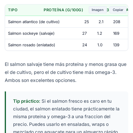
Imagen
Copiar
TIPO
PROTEÍNA (G/100G)
OMEGA-3 (G)
CAL
Salmon atlantico (de cultivo)
25
2.1
208
Salmon sockeye (salvaje)
27
1.2
169
Salmon rosado (enlatado)
24
1.0
139
El salmon salvaje tiene más proteína y menos grasa que
el de cultivo, pero el de cultivo tiene más omega-3.
Ambos son excelentes opciones.
Tip práctico:
Si el salmon fresco es caro en tu
ciudad, el salmon enlatado tiene prácticamente la
misma proteína y omega-3 a una fraccion del
precio. Puedes usarlo en ensaladas, wraps o
mezclado con aguacate para un almuerzo rápido