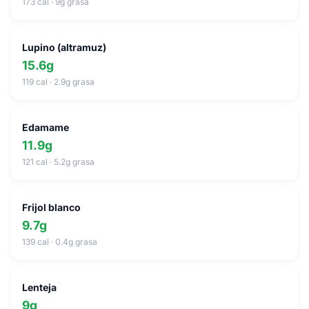
173 cal · 9g grasa
Lupino (altramuz)
15.6g
119 cal · 2.9g grasa
Edamame
11.9g
121 cal · 5.2g grasa
Frijol blanco
9.7g
139 cal · 0.4g grasa
Lenteja
9g