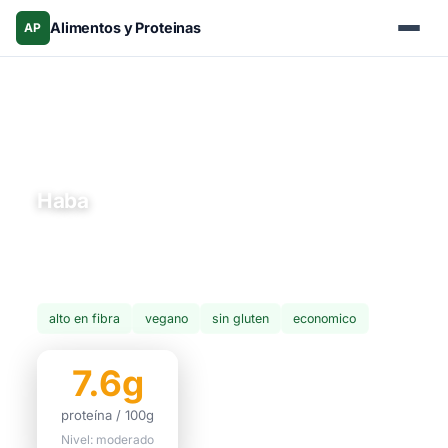
Alimentos y Proteinas
AP
Inicio
›
Alimentos
›
Legumbres
› Haba
Legumbres
Haba
Las habas son legumbres nutritivas y económicas,
populares en toda Latinoamérica. Combinadas con
cereales forman una proteína completa.
alto en fibra
vegano
sin gluten
economico
7.6g
proteína / 100g
Nivel: moderado