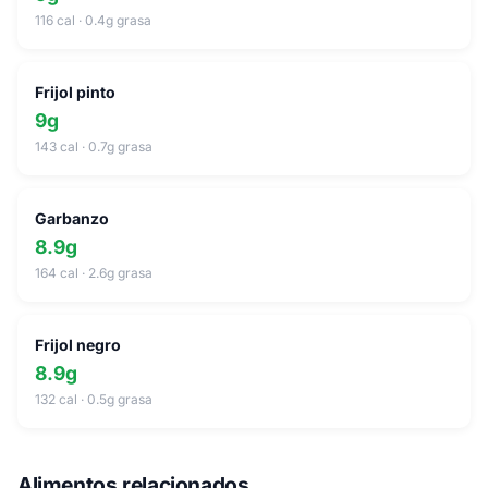
116 cal · 0.4g grasa
Frijol pinto
9g
143 cal · 0.7g grasa
Garbanzo
8.9g
164 cal · 2.6g grasa
Frijol negro
8.9g
132 cal · 0.5g grasa
Alimentos relacionados