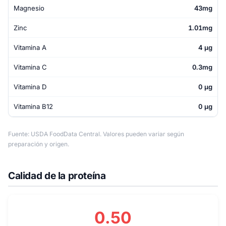
Magnesio
43mg
Zinc
1.01mg
Vitamina A
4 µg
Vitamina C
0.3mg
Vitamina D
0 µg
Vitamina B12
0 µg
Fuente: USDA FoodData Central. Valores pueden variar según
preparación y origen.
Calidad de la proteína
0.50