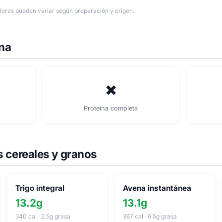
ores pueden variar según preparación y origen.
ína
✗
Proteína completa
 cereales y granos
Trigo integral
Avena instantánea
13.2g
13.1g
340 cal · 2.5g grasa
367 cal · 6.5g grasa