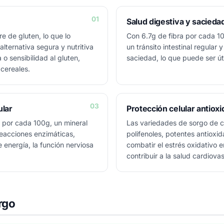
01
Salud digestiva y sacieda
re de gluten, lo que lo
Con 6.7g de fibra por cada 10
lternativa segura y nutritiva
un tránsito intestinal regular
o sensibilidad al gluten,
saciedad, lo que puede ser úti
cereales.
03
ular
Protección celular antiox
por cada 100g, un mineral
Las variedades de sorgo de co
eacciones enzimáticas,
polifenoles, potentes antioxi
 energía, la función nerviosa
combatir el estrés oxidativo 
contribuir a la salud cardiovas
rgo