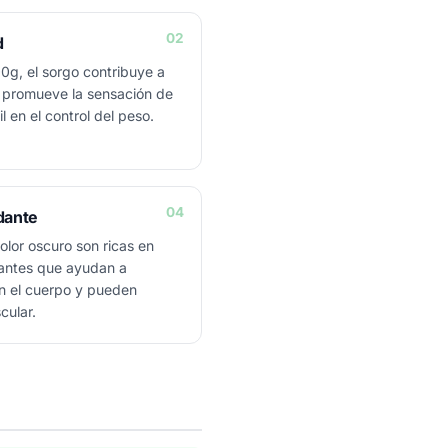
02
d
0g, el sorgo contribuye a
 y promueve la sensación de
l en el control del peso.
04
idante
lor oscuro son ricas en
dantes que ayudan a
en el cuerpo y pueden
cular.