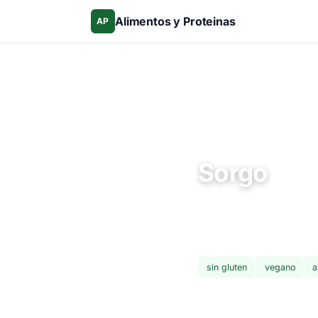
Alimentos y Proteinas
AP
Inicio
›
Alimentos
›
Cereales y g
Cereales y granos
Sorgo
El sorgo es el 5to cere
antioxidantes. Las vari
vino tinto.
sin gluten
vegano
a