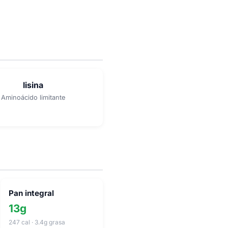
lisina
Aminoácido limitante
Pan integral
13g
247 cal · 3.4g grasa