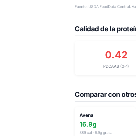
Fuente: USDA FoodData Central. Val
Calidad de la prote
0.42
PDCAAS (0-1)
Comparar con otros
Avena
16.9g
389 cal · 6.9g grasa