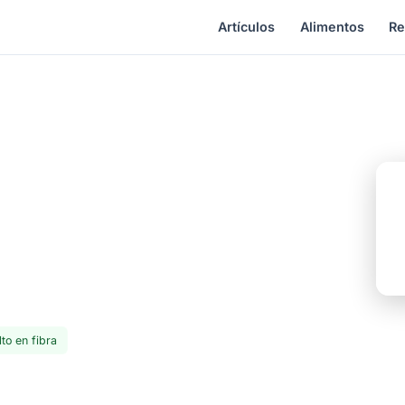
Artículos
Alimentos
Re
ranos
› Sorgo
al más producido del mundo, sin gluten y rico en
edades de color oscuro tienen polifenoles similares al
lto en fibra