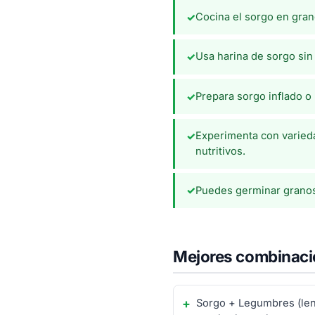
Cocina el sorgo en grano
✓
Usa harina de sorgo sin 
✓
Prepara sorgo inflado o
✓
Experimenta con varieda
✓
nutritivos.
Puedes germinar granos 
✓
Mejores combinacio
Sorgo + Legumbres (len