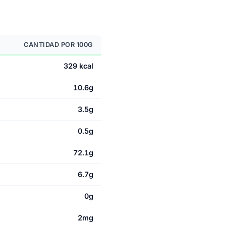
CANTIDAD POR 100G
329 kcal
10.6g
3.5g
0.5g
72.1g
6.7g
0g
2mg