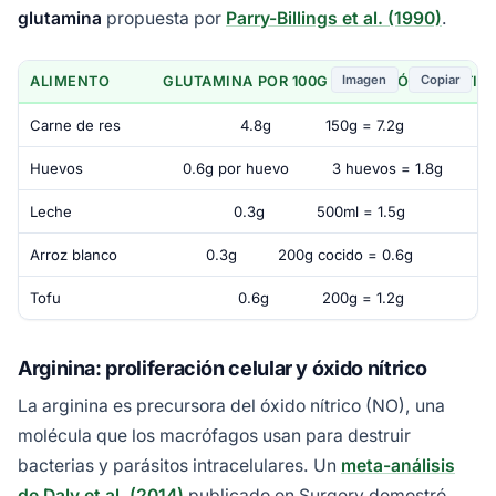
glutamina
propuesta por
Parry-Billings et al. (1990)
.
Imagen
Copiar
ALIMENTO
GLUTAMINA POR 100G
PORCIÓN PRÁCTIC
Carne de res
4.8g
150g = 7.2g
Huevos
0.6g por huevo
3 huevos = 1.8g
Leche
0.3g
500ml = 1.5g
Arroz blanco
0.3g
200g cocido = 0.6g
Tofu
0.6g
200g = 1.2g
Arginina: proliferación celular y óxido nítrico
La arginina es precursora del óxido nítrico (NO), una
molécula que los macrófagos usan para destruir
bacterias y parásitos intracelulares. Un
meta-análisis
de Daly et al. (2014)
publicado en Surgery demostró