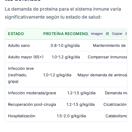
La demanda de proteína para el sistema inmune varía
significativamente según tu estado de salud:
Imagen
Copiar
ESTADO
PROTEÍNA RECOMENDADA
JUSTIFICACIÓ
Adulto sano
0.8-1.0 g/kg/día
Mantenimiento de la 
Adulto mayor (65+)
1.0-1.2 g/kg/día
Compensar inmunosene
Infección leve
(resfriado,
1.0-1.2 g/kg/día
Mayor demanda de aminoácidos 
gripa)
Infección moderada/grave
1.2-1.5 g/kg/día
Demanda meta
Recuperación post-cirugía
1.2-1.5 g/kg/día
Cicatrización +
Hospitalización
1.5-2.0 g/kg/día
Catabolismo p