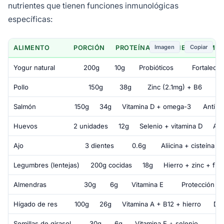
nutrientes que tienen funciones inmunológicas
específicas:
Imagen
Copiar
ALIMENTO
PORCIÓN
PROTEÍNA
NUTRIENTE INMU
Yogur natural
200g
10g
Probióticos
Fortalece
Pollo
150g
38g
Zinc (2.1mg) + B6
Salmón
150g
34g
Vitamina D + omega-3
Antiin
Huevos
2 unidades
12g
Selenio + vitamina D
Ant
Ajo
3 dientes
0.6g
Aliicina + cisteína
Legumbres (lentejas)
200g cocidas
18g
Hierro + zinc + fibr
Almendras
30g
6g
Vitamina E
Protección de
Hígado de res
100g
26g
Vitamina A + B12 + hierro
Dif
Semillas de girasol
30g
6g
Vitamina E + selenio
D