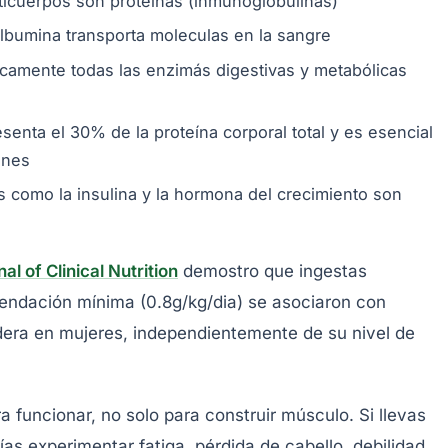
nticuerpos son proteínas (inmunoglobulinas)
 albumina transporta moleculas en la sangre
ticamente todas las enzimás digestivas y metabólicas
senta el 30% de la proteína corporal total y es esencial
ones
 como la insulina y la hormona del crecimiento son
l of Clinical Nutrition
demostro que ingestas
mendación mínima (0.8g/kg/dia) se asociaron con
dera en mujeres, independientemente de su nivel de
a funcionar, no solo para construir músculo. Si llevas
ías experimentar fatiga, pérdida de cabello, debilidad