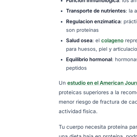
Funcion inmunologica
: los a
Transporte de nutrientes
: la
Regulacion enzimatica
: prác
son proteínas
Salud osea
: el
colageno
repre
para huesos, piel y articulaci
Equilibrio hormonal
: hormonas
peptidos
Un
estudio en el American Journa
proteicas superiores a la reco
menor riesgo de fractura de ca
actividad fisica.
Tu cuerpo necesita proteína par
una dieta baja en proteína, podr